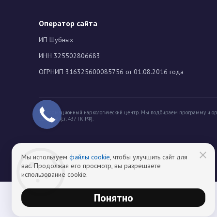
Оператор сайта
ИП Шубных
ИНН 325502806683
ОГРНИП 316325600085756 от 01.08.2016 года
Информационный наркологический центр. Мы подбираем программу и ор
офертой (ст. 437 ГК РФ).
Мы используем
файлы cookie
, чтобы улучшить сайт для
вас. Продолжая его просмотр, вы разрешаете
использование cookie.
Понятно