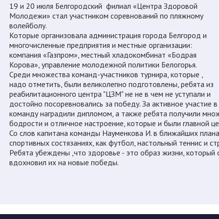
19 и 20 июля Белгородский филиал «Центра Здоровой
Молодежи» стал участником соревнований по пляжному
волейболу.
Которые организовала администрация города Белгород и
многочисленные предприятия и местные организации:
компания «Газпром», местный хладокомбинат «Бодрая
Корова», управление молодежной политики Белогорья.
Среди множества команд-участников турнира, которые ,
надо отметить, были великолепно подготовлены, ребята из
реабилитационного центра "ЦЗМ" не не в чем не уступали и
достойно посоревновались за победу. За активное участие 
команду наградили дипломом, а также ребята получили мно
бодрости и отличное настроение, которые и были главной ц
Со слов капитана команды Науменкова И. в ближайших плана
спортивных состязаниях, как футбол, настольный теннис и ст
Ребята убеждены ,что здоровье - это образ жизни, который 
вдохновил их на новые победы.