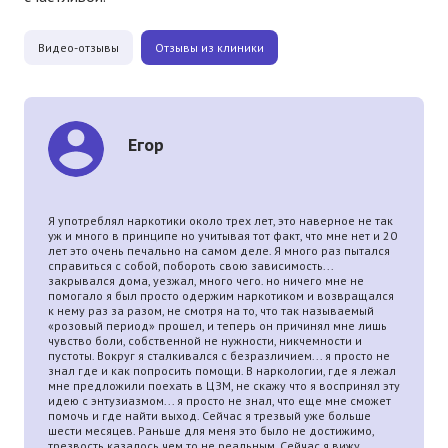
Видео-отзывы
Отзывы из клиники
Егор
Я употреблял наркотики около трех лет, это наверное не так
уж и много в принципе но учитывая тот факт, что мне нет и 20
лет это очень печально на самом деле. Я много раз пытался
справиться с собой, побороть свою зависимость...
закрывался дома, уезжал, много чего. но ничего мне не
помогало я был просто одержим наркотиком и возвращался
к нему раз за разом, не смотря на то, что так называемый
«розовый период» прошел, и теперь он причинял мне лишь
чувство боли, собственной не нужности, никчемности и
пустоты. Вокруг я сталкивался с безразличием... я просто не
знал где и как попросить помощи. В наркологии, где я лежал
мне предложили поехать в ЦЗМ, не скажу что я воспринял эту
идею с энтузиазмом... я просто не знал, что еще мне сможет
помочь и где найти выход. Сейчас я трезвый уже больше
шести месяцев. Раньше для меня это было не достижимо,
трезвость казалось чем то не реальным. Сейчас я вижу