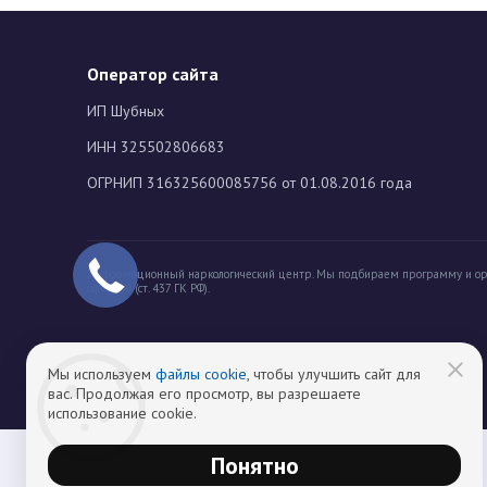
Оператор сайта
ИП Шубных
ИНН 325502806683
ОГРНИП 316325600085756 от 01.08.2016 года
Информационный наркологический центр. Мы подбираем программу и ор
офертой (ст. 437 ГК РФ).
Мы используем
файлы cookie
, чтобы улучшить сайт для
вас. Продолжая его просмотр, вы разрешаете
использование cookie.
Понятно